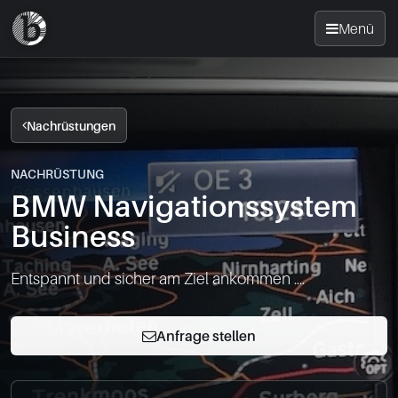
Menü
Startseite
Nachrüstungen
Nachrüsten
NACHRÜSTUNG
BMW Navigationssystem
News
Business
FAQ
Entspannt und sicher am Ziel ankommen ....
Standorte
Anfrage stellen
Kontakt