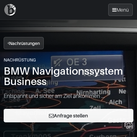
Menü
Startseite
Nachrüstungen
Nachrüsten
NACHRÜSTUNG
BMW Navigationssystem
News
Business
FAQ
Entspannt und sicher am Ziel ankommen ....
Standorte
Anfrage stellen
Kontakt