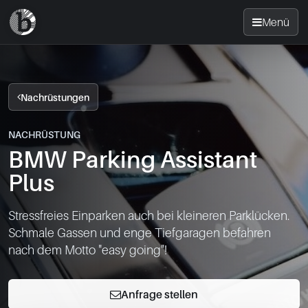
Menü
Startseite
Nachrüstungen
Nachrüsten
NACHRÜSTUNG
BMW Parking Assistant
News
Plus
FAQ
Stressfreies Einparken auch bei kleineren Parklücken.

Schmale Gassen und enge Tiefgaragen befahren

Standorte
nach dem Motto "easy going"!
Kontakt
Anfrage stellen