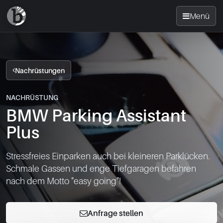
Menü
Startseite
Nachrüstungen
Nachrüsten
NACHRÜSTUNG
BMW Parking Assistant
News
Plus
FAQ
Stressfreies Einparken auch bei kleineren Parklücken.

Schmale Gassen und enge Tiefgaragen befahren

Standorte
nach dem Motto "easy going"!
Kontakt
Anfrage stellen