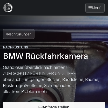
Menü
Startseite
Nachrüstungen
Nachrüsten
NACHRÜSTUNG
BMW Rückfahrkamera
News
Grandioser Überblick nach hinten !

FAQ
ZUM SCHUTZ FÜR KINDER UND TIERE

aber auch Tiefgaragen-Stützen, Randsteine, Bäume, 
Standorte
Pfosten, große Steine, Schneehaufen ....

Kontakt
Anfrage stellen