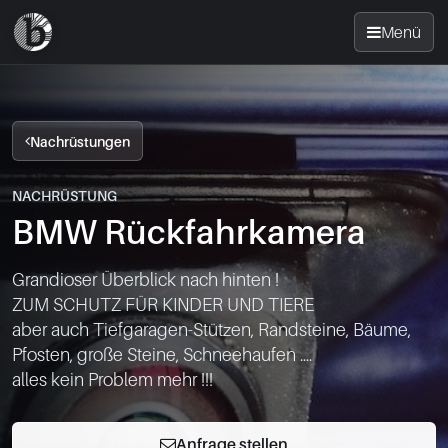
Menü
Startseite
Nachrüstungen
Nachrüsten
NACHRÜSTUNG
BMW Rückfahrkamera
News
Grandioser Überblick nach hinten !

FAQ
ZUM SCHUTZ FÜR KINDER UND TIERE

aber auch Tiefgaragen-Stützen, Randsteine, Bäume, 
Standorte
Pfosten, große Steine, Schneehaufen ....

Kontakt
Anfrage stellen