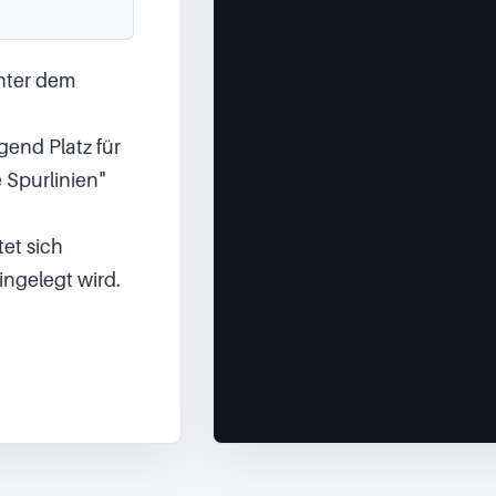
nter dem 
nd Platz für 
 Spurlinien" 
t sich 
gelegt wird.
