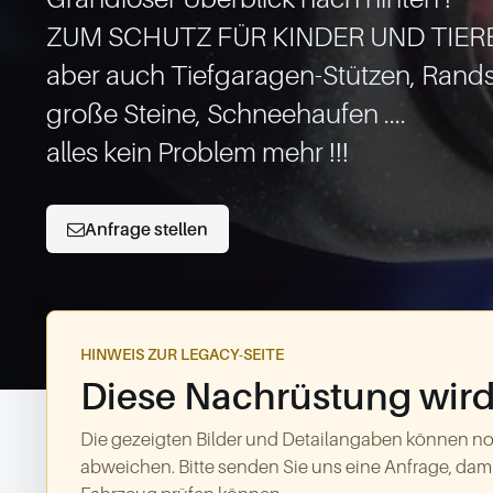
ZUM SCHUTZ FÜR KINDER UND TIERE
aber auch Tiefgaragen-Stützen, Randst
große Steine, Schneehaufen ....

Anfrage stellen
HINWEIS ZUR LEGACY-SEITE
Diese Nachrüstung wird 
Die gezeigten Bilder und Detailangaben können no
abweichen. Bitte senden Sie uns eine Anfrage, dami