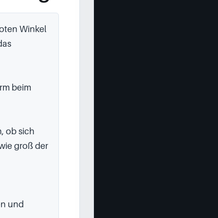
oten Winkel 
as 
rm beim 
 ob sich 
ie groß der 
en und 