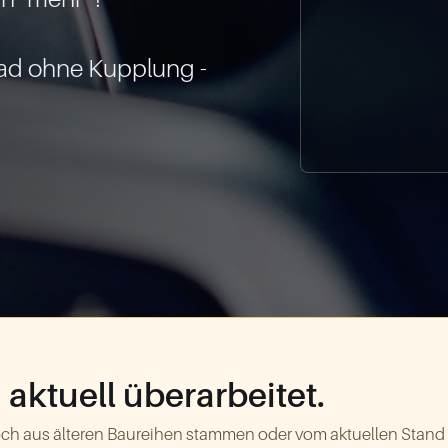
d ohne Kupplung - 
aktuell überarbeitet.
ch aus älteren Baureihen stammen oder vom aktuellen Stand