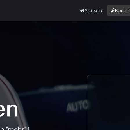
Startseite
Nachr
en
 "mehr" !
