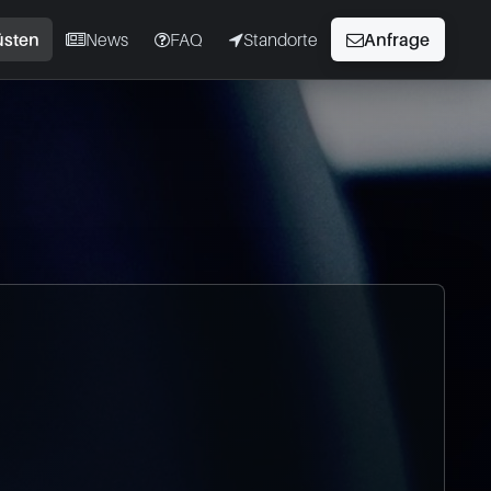
üsten
News
FAQ
Standorte
Anfrage