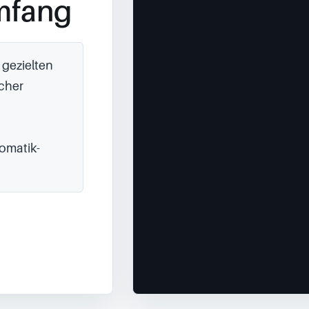
mfang
gezielten 
her 
omatik-