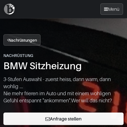
Menü
Startseite
Nachrüstungen
Nachrüsten
NACHRÜSTUNG
BMW Sitzheizung
News
3-Stufen Auswahl - zuerst heiss, dann warm, dann 
FAQ
wohlig ....

Nie mehr frieren im Auto und mit einem wohligen 
Standorte
Kontakt
Anfrage stellen