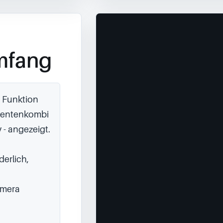
mfang
 Funktion 
mentenkombi 
- angezeigt.

erlich, 
mera 