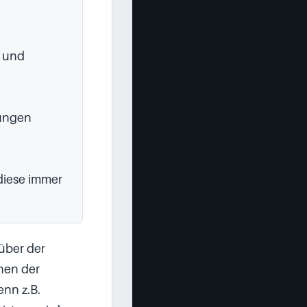
 und 
ungen 
diese immer 
ber der 
en der 
n z.B. 