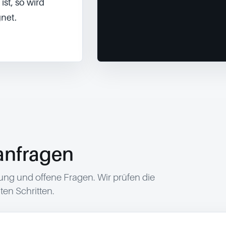
t, so wird 
net.

anfragen
g und offene Fragen. Wir prüfen die
en Schritten.