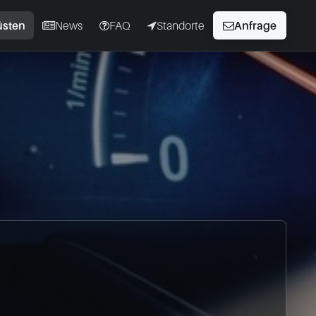
üsten
News
FAQ
Standorte
Anfrage