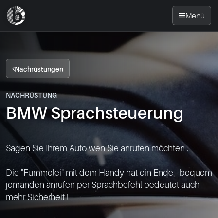
Menü
Startseite
Nachrüstungen
Nachrüsten
NACHRÜSTUNG
BMW Sprachsteuerung
News
FAQ
Sagen Sie Ihrem Auto wen Sie anrufen möchten .

Standorte
Die "Fummelei" mit dem Handy hat ein Ende - bequem 
jemanden anrufen per Sprachbefehl bedeutet auch 
Kontakt
mehr Sicherheit !
