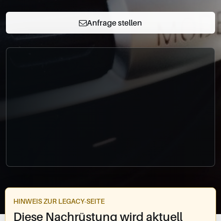
0049-861-900290
info@bimmer-manufaktur.de
Anfrage stellen
HINWEIS ZUR LEGACY-SEITE
Diese Nachrüstung wird aktuell