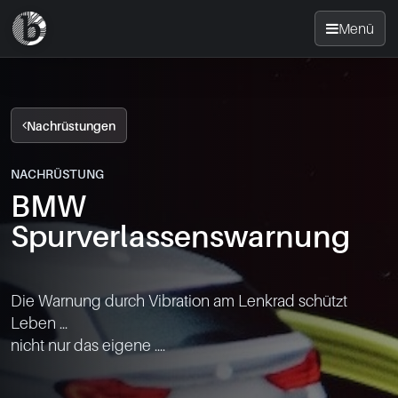
Menü
Startseite
Nachrüstungen
Nachrüsten
NACHRÜSTUNG
BMW
News
Spurverlassenswarnung
FAQ
Die Warnung durch Vibration am Lenkrad schützt 
Standorte
Leben ...

nicht nur das eigene ....

Kontakt