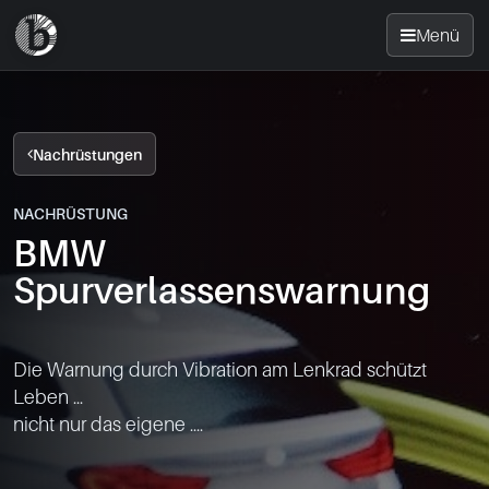
Menü
Startseite
Nachrüstungen
Nachrüsten
NACHRÜSTUNG
BMW
News
Spurverlassenswarnung
FAQ
Die Warnung durch Vibration am Lenkrad schützt 
Standorte
Leben ...

nicht nur das eigene ....

Kontakt