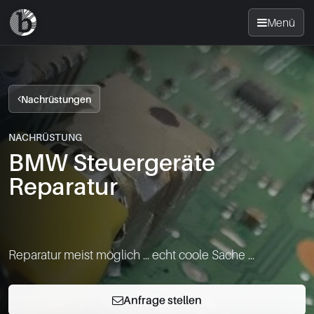
Menü
Startseite
Nachrüstungen
Nachrüsten
NACHRÜSTUNG
BMW Steuergeräte
News
Reparatur
FAQ
Standorte
Reparatur meist möglich ... echt coole Sache ...
Kontakt
Anfrage stellen