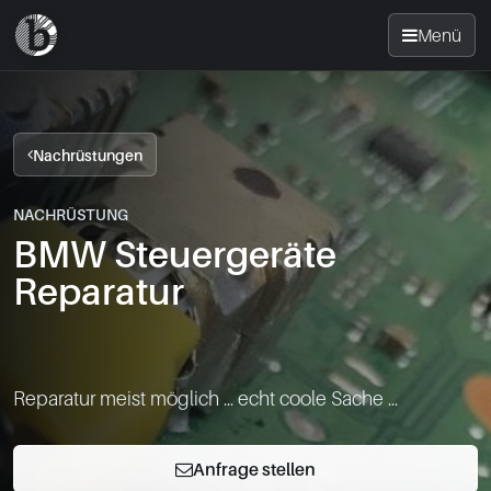
Menü
Startseite
Nachrüstungen
Nachrüsten
NACHRÜSTUNG
BMW Steuergeräte
News
Reparatur
FAQ
Standorte
Reparatur meist möglich ... echt coole Sache ...
Kontakt
Anfrage stellen