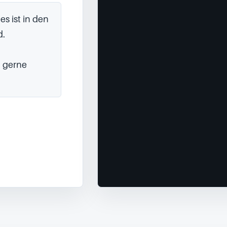
 ist in den 
.

 gerne 