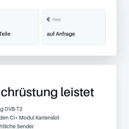
Preis
Teile
auf Anfrage
chrüstung leistet
ng DVB-T2
 den CI+ Modul Kartenslot
chtliche Sender