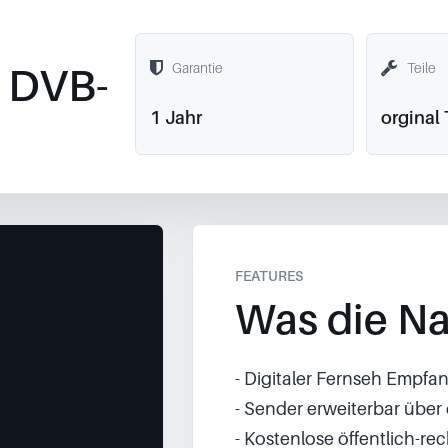
 DVB-
Garantie
Teile
1 Jahr
orginal 
FEATURES
Was die Na
- Digitaler Fernseh Empfa
- Sender erweiterbar über
- Kostenlose öffentlich-re