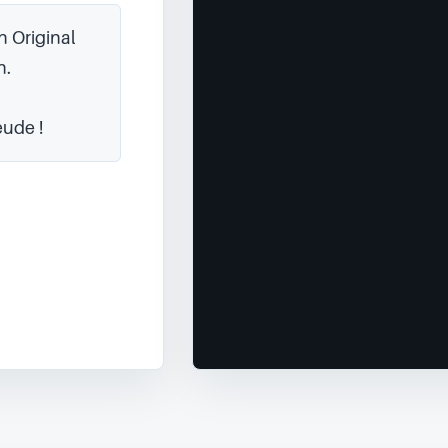
 Original 
.

eude !